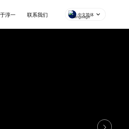
关于淳一
联系我们
中文简体
企业简介
联系方式
辅助设备
企业文化
在线留言
3W系列发动机
资质荣誉
招贤纳士
能无人艇
启动器
弹射器
排气管
发动机3W-342i B2 TS