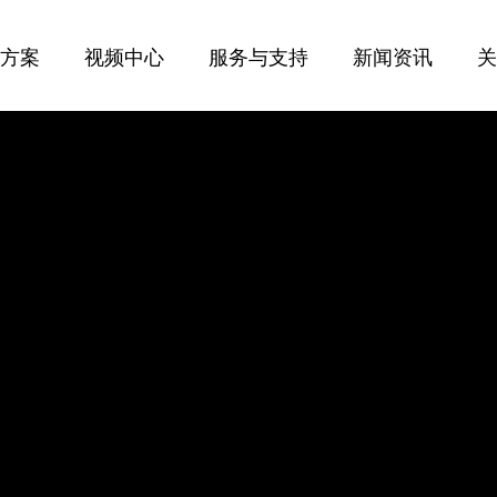
决方案
视频中心
服务与支持
新闻资讯
多旋翼系列
产品问题反馈
公司新闻
无人艇系列
返修问题反馈
行业资讯
CY-J01
CY-C2
售后服务
CY-X4植保机
CY-C6太阳
CY-X6