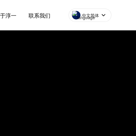
关于淳一
联系我们
中文简体
企业简介
联系方式
辅助设备
企业文化
在线留言
3W系列发动机
资质荣誉
招贤纳士
能无人艇
启动器
弹射器
排气管
发动机3W-342i B2 TS