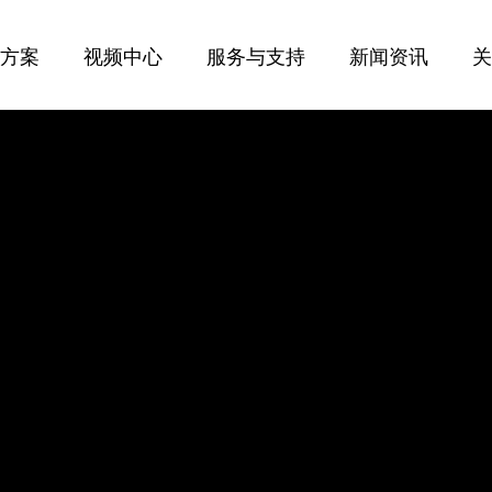
决方案
视频中心
服务与支持
新闻资讯
多旋翼系列
产品问题反馈
公司新闻
无人艇系列
返修问题反馈
行业资讯
CY-J01
CY-C2
售后服务
CY-X4植保机
CY-C6太阳
CY-X6