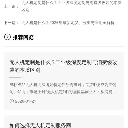
无人机定制是什么？工业级深度定制与消费级改装的本质
上一篇：
区别
下一篇：
无人机是什么？2026年最新定义、分类与应用全解析
推荐阅览
无人机定制是什么？工业级深度定制与消费级改
装的本质区别
当标准品无人机无法满足特定任务需求时，“定制”便成为关键
词。然而，市场上对“无人机定制”的理解差异巨大：从消费级
上贴标签、换颜色，到工业级从底层重构飞行系统。本文将为
2026-01-21
您厘清概念，揭示真正的工业级无人机定制 如何超越简单改
装，成为一项复杂的系统工程，以及为何它才是解决专业难题
的关键。
如何选择无人机定制服务商