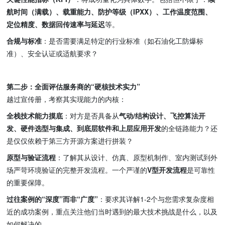
航时间（满载）、载重能力、防护等级（IPXX）、工作温度范围、
定位精度、数据回传速率与延迟
等。
合规与标准
：是否需要满足特定的行业标准（如石油化工防爆标
准）、安全认证或适航要求？
第二步：全面评估服务商的“硬核技术实力”
越过宣传册，考察其实现能力的内核：
全栈技术能力摸底
：对方是否具备从
气动/结构设计、飞控算法开
发、硬件选型与集成、到底层软件和上层应用开发
的全链路能力？还
是仅仅依赖于第三方开源方案进行拼装？
原型与验证流程
：了解其从设计、仿真、原型机制作、室内测试到外
场严苛环境验证的完整开发流程。一个严谨的
V型开发流程
是可靠性
的重要保障。
过往案例的“深度”而非“广度”
：要求其详解1-2个与您需求复杂度相
近的成功案例，重点关注他们当时遇到的最大技术挑战是什么，以及
如何解决的。