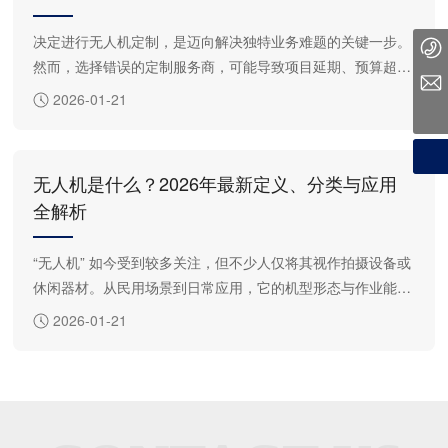
决定进行无人机定制，是迈向解决独特业务难题的关键一步。
010 59435358
然而，选择错误的定制服务商，可能导致项目延期、预算超
chunyi-1024@163.com
支，甚至最终得到一台无法投入实战的“实验室产品”。本文将
2026-01-21
为您梳理一个系统性的评估框架，通过四个关键步骤，助您辨
别真伪，找到那个真正有能力、有信誉将您的构想变为可靠现
实的合作伙伴。
无人机是什么？2026年最新定义、分类与应用
全解析
“无人机” 如今受到较多关注，但不少人仅将其视作拍摄设备或
休闲器材。从民用场景到日常应用，它的机型形态与作业能力
均出现明显发展变化。本文将系统梳理无人机的基础定义、主
2026-01-21
流机型分类与各类民用应用场景，帮助大家建立对这项前沿设
备完整清晰的认知。